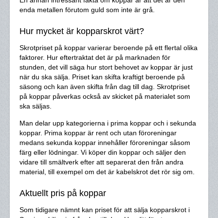
En annan intressant fakta om koppar är att det är den
enda metallen förutom guld som inte är grå.
Hur mycket är kopparskrot värt?
Skrotpriset på koppar varierar beroende på ett flertal olika
faktorer. Hur eftertraktat det är på marknaden för
stunden, det vill säga hur stort behovet av koppar är just
när du ska sälja. Priset kan skifta kraftigt beroende på
säsong och kan även skifta från dag till dag. Skrotpriset
på koppar påverkas också av skicket på materialet som
ska säljas.
Man delar upp kategorierna i prima koppar och i sekunda
koppar. Prima koppar är rent och utan föroreningar
medans sekunda koppar innehåller föroreningar såsom
färg eller lödningar. Vi köper din koppar och säljer den
vidare till smältverk efter att separerat den från andra
material, till exempel om det är kabelskrot det rör sig om.
Aktuellt pris på koppar
Som tidigare nämnt kan priset för att sälja kopparskrot i