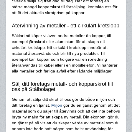
Sverige skilja sig från dag till dag. Har ditt företag en
större mängd kopparskrot till försäljning, kontakta oss för
att få det aktuella skrotpriset på koppar.
Återvinning av metaller - ett cirkulärt kretslopp
Såklart så köper vi även andra metaller än koppar, till
exempel järnskrot eller aluminium för att skapa ett
cirkulärt kretslopp. Ett cirkulärt kretslopp innebär att
material återanvänds och blir till nya produkter. Till
exempel kan koppar som tidigare var en rörledning
återanvändas till kabel eller i en mobiltelefon. Vi hanterar
alla metaller och farliga avfall efter rådande miljölagar.
Sälj ditt företags metall- och kopparskrot till
oss på Stålbolaget
Genom att sälja ditt skrot till oss gör du både miljön och
ditt företag en tjänst.
Miljön
gör du en tjänst genom att det
material som du säljer till återvinns och att det inte behövs
bryta ny malm för att skapa ny metall. Din ekonomi gör du
en tjänst på så vis att du skapar värde av material som du
annars inte hade haft någon som helst användning för.